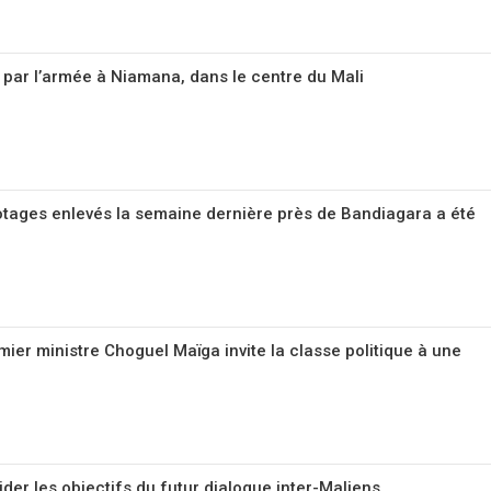
s par l’armée à Niamana, dans le centre du Mali
 otages enlevés la semaine dernière près de Bandiagara a été
remier ministre Choguel Maïga invite la classe politique à une
ider les objectifs du futur dialogue inter-Maliens