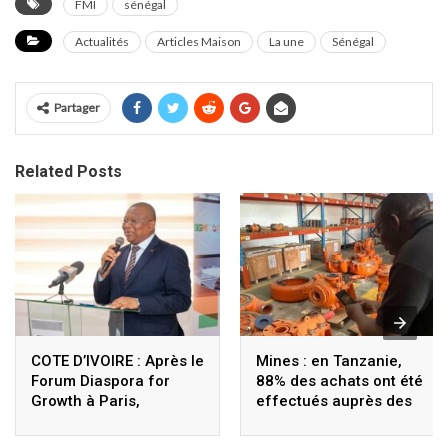
FMI
sénégal
Actualités
Articles Maison
La une
Sénégal
Partager
Related Posts
COTE D’IVOIRE : Après le
Mines : en Tanzanie,
Forum Diaspora for
88% des achats ont été
Growth à Paris,
effectués auprès des
Coulibaly lance le
fournisseurs locaux
Sigmicom à Abidjan