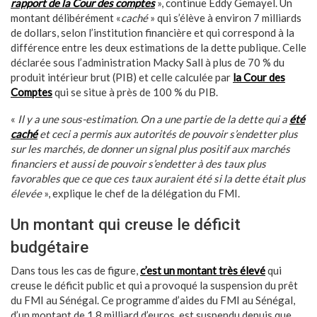
rapport de la Cour des comptes
», continue Eddy Gemayel. Un
montant délibérément «
caché
» qui s’élève à environ 7 milliards
de dollars, selon l’institution financière et qui correspond à la
différence entre les deux estimations de la dette publique. Celle
déclarée sous l’administration Macky Sall à plus de 70 % du
produit intérieur brut (PIB) et celle calculée par
la Cour des
Comptes
qui se situe à près de 100 % du PIB.
«
Il y a une sous-estimation. On a une partie de la dette qui a
été
caché
et ceci a permis aux autorités de pouvoir s’endetter plus
sur les marchés, de donner un signal plus positif aux marchés
financiers et aussi de pouvoir s’endetter à des taux plus
favorables que ce que ces taux auraient été si la dette était plus
élevée
», explique le chef de la délégation du FMI.
Un montant qui creuse le déficit
budgétaire
Dans tous les cas de figure,
c’est un montant très élevé
qui
creuse le déficit public et qui a provoqué la suspension du prêt
du FMI au Sénégal. Ce programme d’aides du FMI au Sénégal,
d’un montant de 1,8 milliard d’euros, est suspendu depuis que