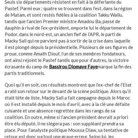
Seuls six départements résistent en fait à la déferlante du
Pastef. Parmi eux : quatre se trouvent dans l’est, dans la région
de Matam, et sont restés fidèles à la coalition Takku Wallu,
tandis que l’ancien Premier ministre Amadou Ba, passé de
dauphin à rival de l’ex-président, emporte lui le département de
Podor, dans le nord-est, un ancien fief de l’APR, le parti de
Macky Sall qui ne parvient pas à sortir de la crise dans laquelle
il est plongé depuis la présidentielle. Plusieurs de ses figures de
proue, comme Amath Diouf, l’un de ses membres fondateurs,
ont ainsi rejoint le Pastef tandis que pour d’autres, la victoire
écrasante du camp de
Bassirou Diomaye Faye
marque la fin des
partis traditionnels.
Quoi qu’il en soit, ces résultats montrent que l’ex-chef de l’Etat
a raté son retour sur le devant de la scène politique. Alors qu’il
était tête de liste, Macky Sall a fait campagne depuis le Maroc
où il est installé depuis le mois d’avril, avec à la clé une défaite
cuisante et une absence regrettée dans les rangs de sa
coalition. En outre, même si l’ancien président devrait a priori
être élu député, il ne siégera pas : son suppléant prendra sa
place. Pour l’analyste politique Moussa Diaw, sa tentative de
retour est donc surtout une grave erreur. Selon lui, les