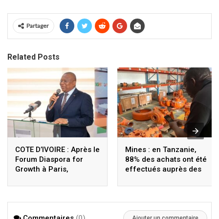
Partager
Related Posts
COTE D’IVOIRE : Après le
Mines : en Tanzanie,
Forum Diaspora for
88% des achats ont été
Growth à Paris,
effectués auprès des
Coulibaly lance le
fournisseurs locaux
Sigmicom à Abidjan
Commentaires
(0)
Ajouter un commentaire