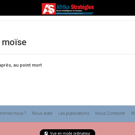
l moïse
après, au point mort
ommes-nous ?
Nous aider
Les publications
Nous Contacter
W
Vue en mode ordinateur