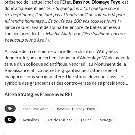
présence de l’actuel chef de l’État,
Bassirou Diomaye Faye
, est
donc amplement mérité. «
Si quelqu’un a fait quelque chose
d’exceptionnel, il ne faut pas attendre qu’il ne soit plus là pour
lui rendre hommage… Et on n’a pas 100 ans tous les jours !
»,
lance celui-ci avant de souhaiter encore de belles années à
l’ancien président : «
Macha’ Allah : que Dieu lui donne encore
beaucoup plus d’âge !
».
À l’issue de la cérémonie officielle, le chanteur Wally Seck
donnera, lui, un concert en l’honneur d’Abdoulaye Wade avant la
tenue d’un colloque scientifique, vendredi, au Monument de la
Renaissance africaine, cette gigantesque statue créée et
inaugurée sous son magistère. Une statue devenue, aussi, le
symbole des grandeurs et des controverses de sa présidence…
Afrika Strategies France avec RFI
abdoulaye wade
Bassirou Diomaye Faye
Actualités
Articles Maison
La une
Sénégal