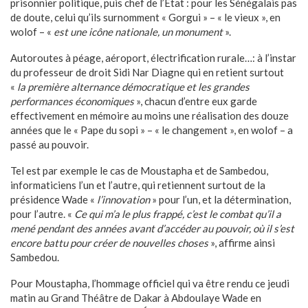
prisonnier politique, puis chef de l’État : pour les Sénégalais pas
de doute, celui qu’ils surnomment « Gorgui » – « le vieux », en
wolof – «
est une icône nationale, un monument
».
Autoroutes à péage, aéroport, électrification rurale…: à l’instar
du professeur de droit Sidi Nar Diagne qui en retient surtout
«
la première alternance démocratique et les grandes
performances économiques
», chacun d’entre eux garde
effectivement en mémoire au moins une réalisation des douze
années que le « Pape du sopi » – « le changement », en wolof – a
passé au pouvoir.
Tel est par exemple le cas de Moustapha et de Sambedou,
informaticiens l’un et l’autre, qui retiennent surtout de la
présidence Wade «
l’innovation
» pour l’un, et la détermination,
pour l’autre. «
Ce qui m’a le plus frappé, c’est le combat qu’il a
mené pendant des années avant d’accéder au pouvoir, où il s’est
encore battu pour créer de nouvelles choses
», affirme ainsi
Sambedou.
Pour Moustapha, l’hommage officiel qui va être rendu ce jeudi
matin au Grand Théâtre de Dakar à Abdoulaye Wade en